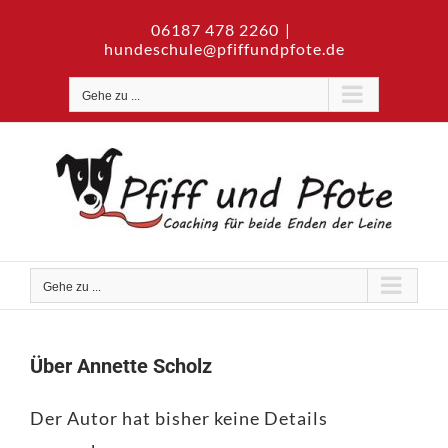
Zum
06187 478 2260
|
Inhalt
hundeschule@pfiffundpfote.de
springen
Gehe zu ...
Gehe zu ...
Über
Annette Scholz
Der Autor hat bisher keine Details