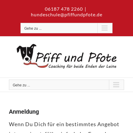
Zum
06187 478 2260
|
Inhalt
hundeschule@pfiffundpfote.de
springen
Gehe zu ...
Gehe zu ...
Anmeldung
Wenn Du Dich für ein bestimmtes Angebot