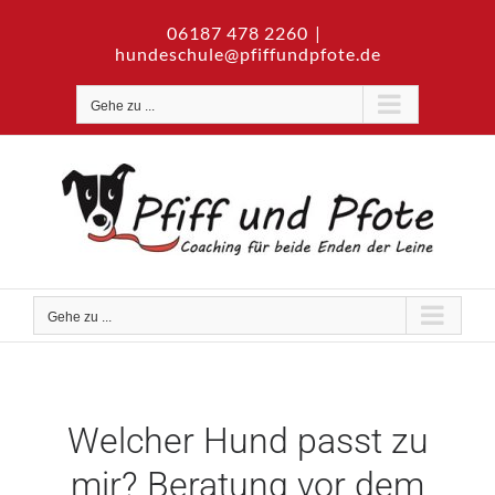
Zum
06187 478 2260
|
Inhalt
hundeschule@pfiffundpfote.de
springen
Gehe zu ...
Gehe zu ...
Welcher Hund passt zu
mir? Beratung vor dem