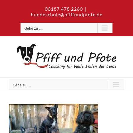
Zum
06187 478 2260
|
Inhalt
hundeschule@pfiffundpfote.de
springen
Gehe zu ...
Gehe zu ...