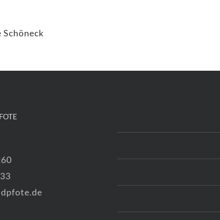
e Schöneck
FOTE
260
333
dpfote.de