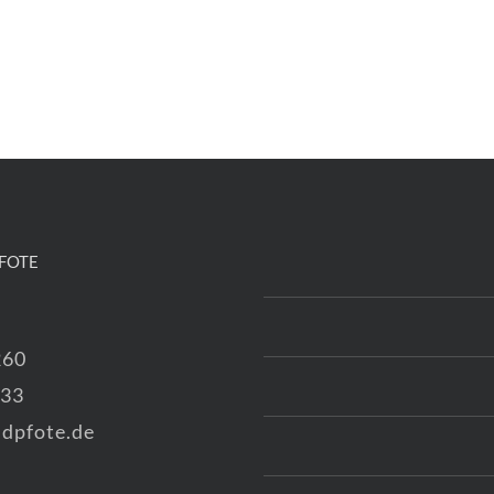
FOTE
260
333
dpfote.de