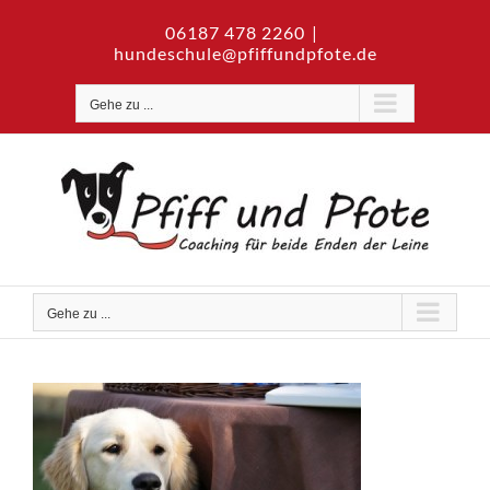
Zum
06187 478 2260
|
Inhalt
hundeschule@pfiffundpfote.de
springen
Gehe zu ...
Gehe zu ...