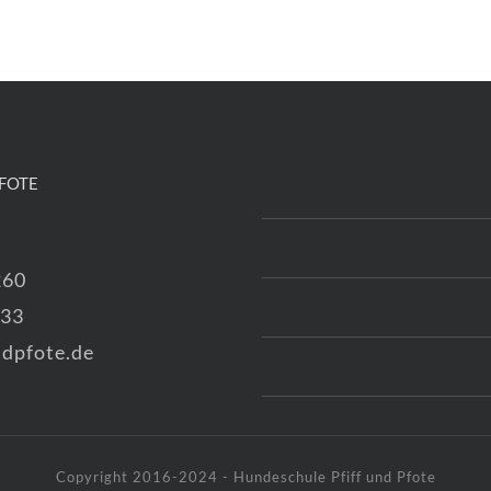
FOTE
260
333
dpfote.de
Copyright 2016-2024 - Hundeschule Pfiff und Pfote