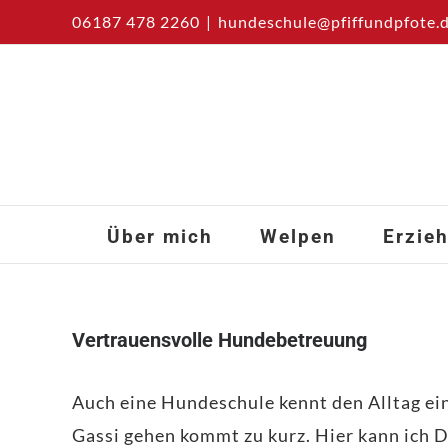
Zum
06187 478 2260
|
hundeschule@pfiffundpfote.
Inhalt
springen
Über mich
Welpen
Erzie
Vertrauensvolle Hundebetreuung
Auch eine Hundeschule kennt den Alltag ei
Gassi gehen kommt zu kurz. Hier kann ich D